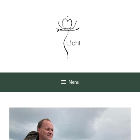
Ga
naar
de
inhoud
Menu