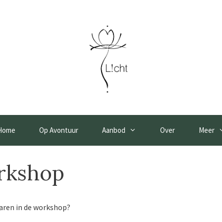
Home
Op Avontuur
Aanbod
Over
Meer
orkshop
varen in de workshop?