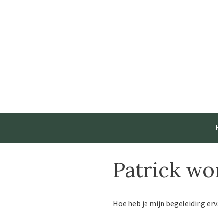
Ga
naar
de
inhoud
Patrick w
Hoe heb je mijn begeleiding er