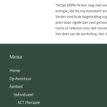
“Altijd 100%! Ik ben nog niet 
energie, die bij mij resoneert 
Verder vind ik de begeleiding er
plan waar rigide aan vast gehou
tools of teksten voor dat moment
het doel van de workshop, het i
Menu
Home
Op Avontuur
Aanbod
Individueel
ACT therapie