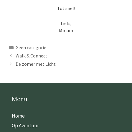
Tot snel!
Liefs,
Mirjam
Categorieën
Geen categorie
Walk & Connect
De zomer met L!cht
Menu
Home
Op Avontuur